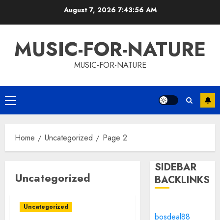
Skip
August 7, 2026
7:43:56 AM
to
content
MUSIC-FOR-NATURE
MUSIC-FOR-NATURE
Primary
Menu
Home
Uncategorized
Page 2
SIDEBAR
Uncategorized
BACKLINKS
Uncategorized
bosdeal88