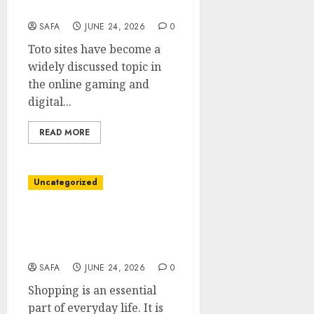
Should Know
SAFA
JUNE 24, 2026
0
Toto sites have become a
widely discussed topic in
the online gaming and
digital...
READ MORE
Uncategorized
The Art and Importance
of Shopping in Modern
Life
SAFA
JUNE 24, 2026
0
Shopping is an essential
part of everyday life. It is