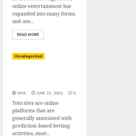
online entertainment has
expanded into many forms,
and one...
READ MORE
Uncategorized
Toto Sites: Meaning,
Function, Risks, and How
They Work
SAFA
JUNE 23, 2026
0
Toto sites are online
platforms that are
generally associated with
prediction-based betting
activities, most...