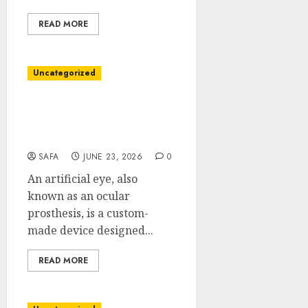
READ MORE
Uncategorized
Artificial Eye: A Complete
Guide to Modern Ocular
Prosthetics
SAFA
JUNE 23, 2026
0
An artificial eye, also
known as an ocular
prosthesis, is a custom-
made device designed...
READ MORE