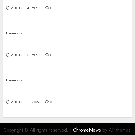
They Work
AUGUST 4, 2026
0
Business
The Rise of Online Movies: Entertainment at
Your Fingertips
AUGUST 3, 2026
0
Business
Slot Games: A Fresh Guide to How They Work
and What Makes Them Different
AUGUST 1, 2026
0
Copyright © All rights reserved.
|
ChromeNews
by AF themes.