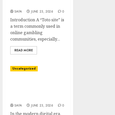
and Safety Guide
SAFA
JUNE 23, 2026
0
Introduction A “Toto site” is
a term commonly used in
online gambling
communities, especially...
READ MORE
Uncategorized
Toto Site: Understanding
the Concept, Function,
and Risks in Online
Lottery Platforms
SAFA
JUNE 23, 2026
0
In the modern digital era,