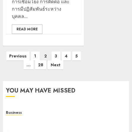
การเชื่อมโยง การติดต่อ และ
การมีปฏิสัมพันธ์ระหว่าง
บุคคล...
READ MORE
Posts
Previous
1
2
3
4
5
pagination
…
28
Next
YOU MAY HAVE MISSED
Business
Online Games: The Complete Guide to Digital
Entertainment and Multiplayer Gaming