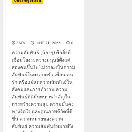
Uncategorized
ความสัมพันธ์
(Relationship): ความหมาย
ประเภท และความสำคัญใน
ชีวิตมนุษย์
SAFA
JUNE 21, 2026
0
ความสัมพันธ์ (น้องๆ) คือสิ่งที่
เชื่อมโยงระหว่างมนุษย์ตั้งแต่
สองคนขึ้นไป ไม่ว่าจะเป็นความ
สัมพันธ์ในครอบครัว เพื่อน คน
รัก หรือแม้แต่ความสัมพันธ์ใน
สังคมและการทำงาน ความ
สัมพันธ์ที่ดีมีบทบาทสำคัญใน
การสร้างความสุข ความมั่นคง
ทางจิตใจ และคุณภาพชีวิตที่ดี
ขึ้น ความหมายของความ
สัมพันธ์ ความสัมพันธ์หมายถึง