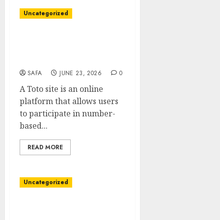
Uncategorized
Toto Site: A Complete
Guide to Understanding
Online Toto Platforms
SAFA
JUNE 23, 2026
0
A Toto site is an online
platform that allows users
to participate in number-
based...
READ MORE
Uncategorized
Toto Site: Meaning,
Working System, Risks,