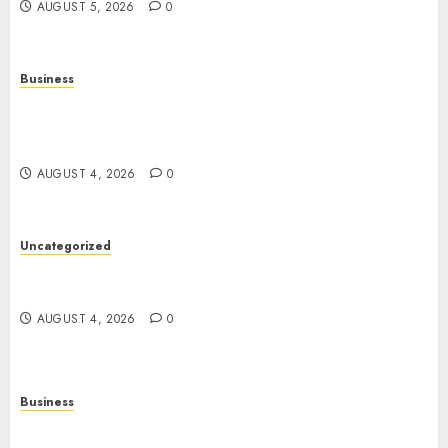
AUGUST 5, 2026
0
Business
Mobile Technology in the Modern World: A
Comprehensive Guide to Smartphones,
Connectivity, and Digital Life
AUGUST 4, 2026
0
Uncategorized
The Complete Guide to Better Health: Nutrition,
Exercise, Mental Wellness, and Preventive Care
AUGUST 4, 2026
0
Business
Slot Games: A Complete Beginner’s Guide to How